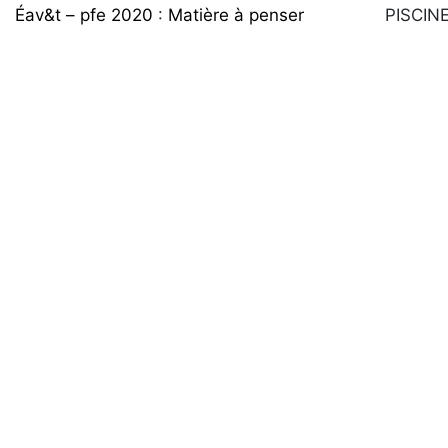
Éav&t – pfe 2020
:
Matière à penser
PISCIN
Jean-baptiste Bartoli
:
Enlacement